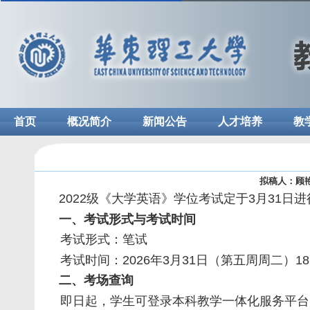
首页
概况简介
新闻公告
人才培养
教
拟稿人：顾
2022
级《大学英语》学位考试定于
3
月
31
日进
一、考试形式与考试时间
考试形式：笔试
考试时间：
2026
年
3
月
31
日（第五周周二）
18
二、考场查询
即日起，学生可
登录
本科教学一体化服务平台