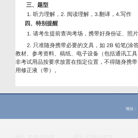
三、题型
1.
听力理解，
2.
阅读理解，
3.
翻译，
4.
写作
四、特别提醒
1
. 请
考生提前查询考场，
携带好身份证、照
2
. 只准
随身
携带必要的文具，如
2B
铅笔
(
涂
教材、参考资料、稿纸、电子设备（包括通讯工具
非考试用品
按要求放置
在指定位置，不得随身携带
用修正液（带）。
地址：上