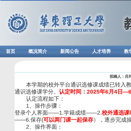
首页
概况简介
新闻公告
人才培养
教
拟稿人：吕
本学期的校外平台通识选修课成绩已转入
通识选修课学分。
认定时间：
2025
年
6
月
4
日—
认定流程如下：
1
、操作步骤：
登录个人界面——
1.
学籍成绩——
2.
校外通选课
——
6.
保存
(
可以两门课一起保存
），逐步完成
2
、操作界面：