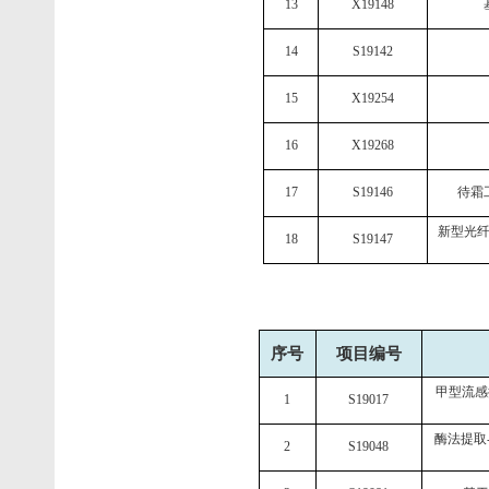
13
X19148
14
S19142
15
X19254
16
X19268
17
S19146
待霜
新型光
18
S19147
序号
项目编号
甲型流感
1
S19017
酶法提取
2
S19048