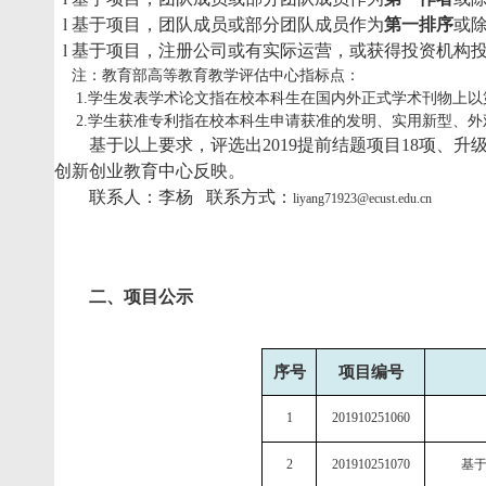
l
基于项目，
团队成员或部分团队成员作为
第一排序
或
l
基于项目，
注册公司或有实际运营，或获得投资机构
注：教育部高等教育教学评估中心指标点：
1.
学生发表学术论文指在校本科生在国内外正式学术刊物上以
2.
学生获准专利指在校本科生申请获准的发明、实用新型、外
基于以上要求，评选出
2019
提前结题项目
18
项、升
创新创业教育中心反映。
联系人：李杨
联系方式：
liyang71923@ecust.edu.cn
二、项目公示
序号
项目编号
1
201910251060
2
201910251070
基